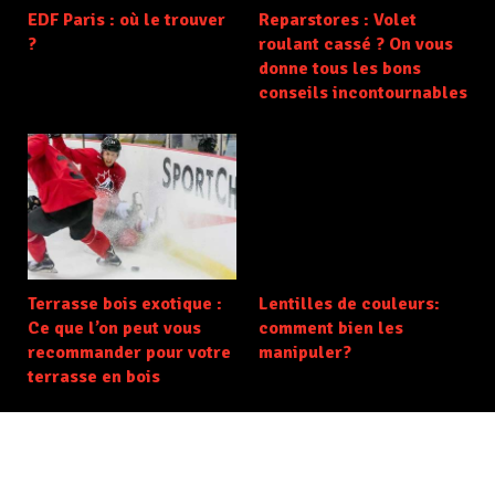
EDF Paris : où le trouver
Reparstores : Volet
?
roulant cassé ? On vous
donne tous les bons
conseils incontournables
Terrasse bois exotique :
Lentilles de couleurs:
Ce que l’on peut vous
comment bien les
recommander pour votre
manipuler?
terrasse en bois