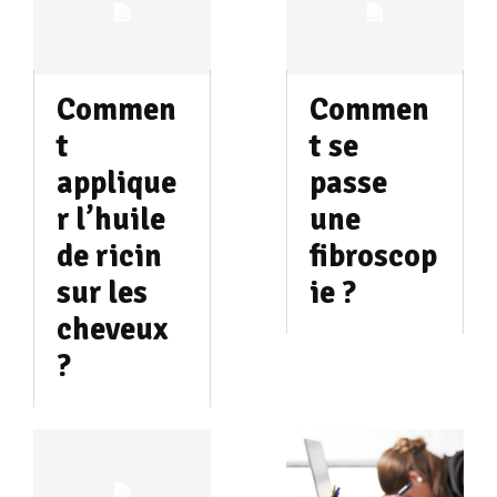
Commen
Commen
t
t se
applique
passe
r l’huile
une
de ricin
fibroscop
sur les
ie ?
cheveux
?