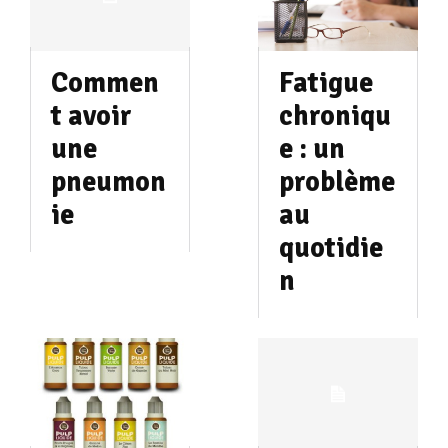
Commen
Fatigue
t avoir
chroniqu
une
e : un
pneumon
problème
ie
au
quotidie
n