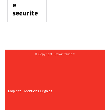
e
securite
© Copyright - Cookinfrench.fr
Map site
Mentions Légales